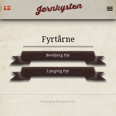
Fyrtårne
Bovbjerg Fyr
Lyngvig Fyr
Powered by SÃ¸gaard & Co.