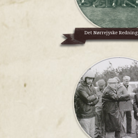
Det Nørrejyske Rednin