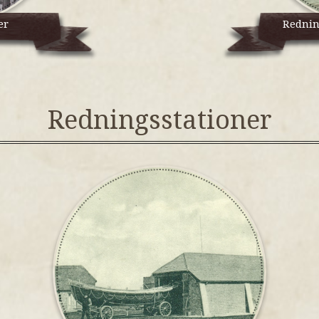
er
Rednin
Redningsstationer