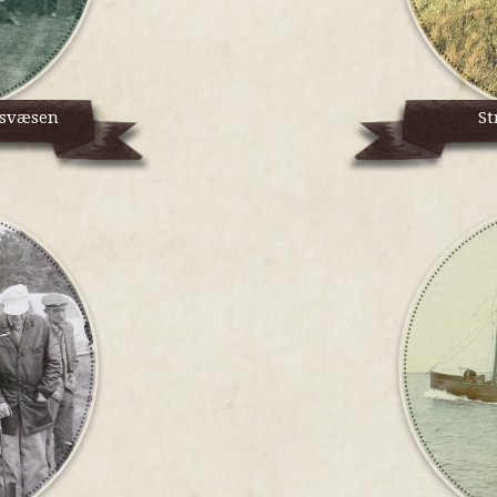
gsvæsen
St